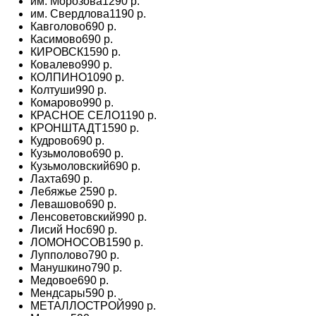
им. Морозова
1290 р.
им. Свердлова
1190 р.
Кавголово
690 р.
Касимово
690 р.
КИРОВСК
1590 р.
Ковалево
990 р.
КОЛПИНО
1090 р.
Колтуши
990 р.
Комарово
990 р.
КРАСНОЕ СЕЛО
1190 р.
КРОНШТАДТ
1590 р.
Кудрово
690 р.
Кузьмолово
690 р.
Кузьмоловский
690 р.
Лахта
690 р.
Лебяжье
2590 р.
Левашово
690 р.
Ленсоветовский
990 р.
Лисий Нос
690 р.
ЛОМОНОСОВ
1590 р.
Лупполово
790 р.
Манушкино
790 р.
Медовое
690 р.
Мендсары
590 р.
МЕТАЛЛОСТРОЙ
990 р.