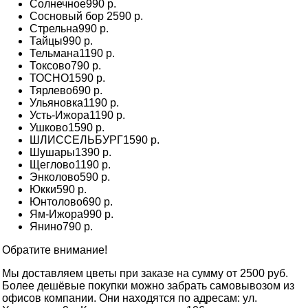
Солнечное
990 р.
Сосновый бор
2590 р.
Стрельна
990 р.
Тайцы
990 р.
Тельмана
1190 р.
Токсово
790 р.
ТОСНО
1590 р.
Тярлево
690 р.
Ульяновка
1190 р.
Усть-Ижора
1190 р.
Ушково
1590 р.
ШЛИССЕЛЬБУРГ
1590 р.
Шушары
1390 р.
Щеглово
1190 р.
Энколово
590 р.
Юкки
590 р.
Юнтолово
690 р.
Ям-Ижора
990 р.
Янино
790 р.
Обратите внимание!
Мы доставляем цветы при заказе на сумму от 2500 руб.
Более дешёвые покупки можно забрать самовывозом из
офисов компании. Они находятся по адресам: ул.