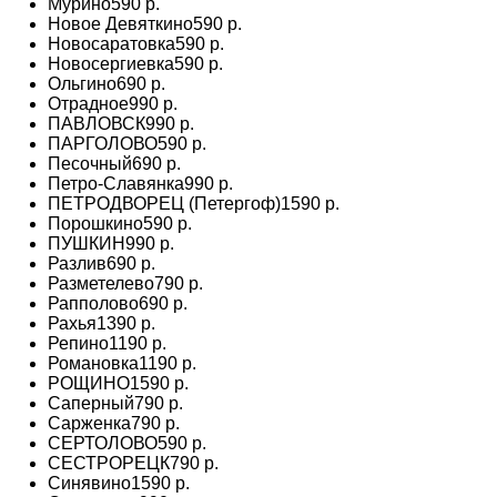
Мурино
590 р.
Новое Девяткино
590 р.
Новосаратовка
590 р.
Новосергиевка
590 р.
Ольгино
690 р.
Отрадное
990 р.
ПАВЛОВСК
990 р.
ПАРГОЛОВО
590 р.
Песочный
690 р.
Петро-Славянка
990 р.
ПЕТРОДВОРЕЦ (Петергоф)
1590 р.
Порошкино
590 р.
ПУШКИН
990 р.
Разлив
690 р.
Разметелево
790 р.
Рапполово
690 р.
Рахья
1390 р.
Репино
1190 р.
Романовка
1190 р.
РОЩИНО
1590 р.
Саперный
790 р.
Сарженка
790 р.
СЕРТОЛОВО
590 р.
СЕСТРОРЕЦК
790 р.
Синявино
1590 р.