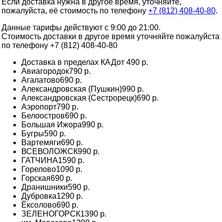
Если доставка нужна в другое время, уточняйте,
пожалуйста, её стоимость по телефону
+7 (812) 408-40-80
.
Данные тарифы действуют с 9:00 до 21:00.
Стоимость доставки в другое время уточняйте пожалуйста
по телефону +7 (812) 408-40-80
Доставка в пределах КАД
от 490 р.
Авиагородок
790 р.
Агалатово
690 р.
Александровская (Пушкин)
990 р.
Александровская (Сестрорецк)
690 р.
Аэропорт
790 р.
Белоостров
690 р.
Большая Ижора
990 р.
Бугры
590 р.
Вартемяги
690 р.
ВСЕВОЛОЖСК
990 р.
ГАТЧИНА
1590 р.
Горелово
1090 р.
Горская
690 р.
Дранишники
590 р.
Дубровка
1290 р.
Ёксолово
690 р.
ЗЕЛЕНОГОРСК
1390 р.