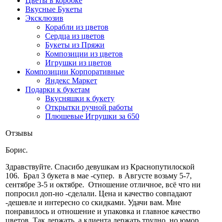
Цветы в коробке
Вкусные Букеты
Эксклюзив
Корабли из цветов
Сердца из цветов
Букеты из Пряжи
Композиции из цветов
Игрушки из цветов
Композиции Корпоративные
Яндекс Маркет
Подарки к букетам
Вкусняшки к букету
Открытки ручной работы
Плюшевые Игрушки за 650
Отзывы
Борис.
Здравствуйте. Cпасибо девушкам из Краснопутилоской
106. Брал 3 букета в мае -супер. в Августе возьму 5-7,
сентябре 3-5 и октябре. Отношение отличное, всё что ни
попросил доп-но -сделали. Цена и качество совпадают
-дешевле и интересно со скидками. Удачи вам. Мне
понравилось и отношение и упаковка и главное качество
цветов. Так держать, а клиента держать трудно. но юмор