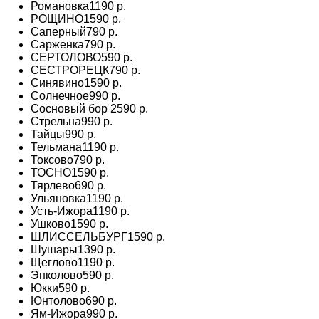
Романовка
1190 р.
РОЩИНО
1590 р.
Саперный
790 р.
Сарженка
790 р.
СЕРТОЛОВО
590 р.
СЕСТРОРЕЦК
790 р.
Синявино
1590 р.
Солнечное
990 р.
Сосновый бор
2590 р.
Стрельна
990 р.
Тайцы
990 р.
Тельмана
1190 р.
Токсово
790 р.
ТОСНО
1590 р.
Тярлево
690 р.
Ульяновка
1190 р.
Усть-Ижора
1190 р.
Ушково
1590 р.
ШЛИССЕЛЬБУРГ
1590 р.
Шушары
1390 р.
Щеглово
1190 р.
Энколово
590 р.
Юкки
590 р.
Юнтолово
690 р.
Ям-Ижора
990 р.