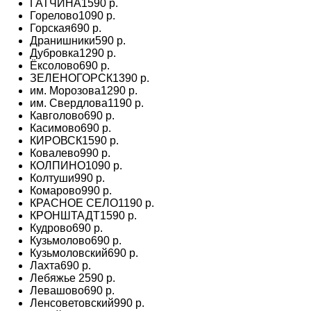
ГАТЧИНА
1590 р.
Горелово
1090 р.
Горская
690 р.
Дранишники
590 р.
Дубровка
1290 р.
Ёксолово
690 р.
ЗЕЛЕНОГОРСК
1390 р.
им. Морозова
1290 р.
им. Свердлова
1190 р.
Кавголово
690 р.
Касимово
690 р.
КИРОВСК
1590 р.
Ковалево
990 р.
КОЛПИНО
1090 р.
Колтуши
990 р.
Комарово
990 р.
КРАСНОЕ СЕЛО
1190 р.
КРОНШТАДТ
1590 р.
Кудрово
690 р.
Кузьмолово
690 р.
Кузьмоловский
690 р.
Лахта
690 р.
Лебяжье
2590 р.
Левашово
690 р.
Ленсоветовский
990 р.