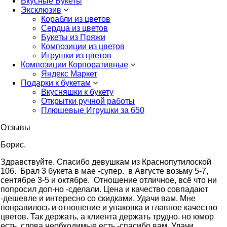
Вкусные Букеты
Эксклюзив
Корабли из цветов
Сердца из цветов
Букеты из Пряжи
Композиции из цветов
Игрушки из цветов
Композиции Корпоративные
Яндекс Маркет
Подарки к букетам
Вкусняшки к букету
Открытки ручной работы
Плюшевые Игрушки за 650
Отзывы
Борис.
Здравствуйте. Cпасибо девушкам из Краснопутилоской
106. Брал 3 букета в мае -супер. в Августе возьму 5-7,
сентябре 3-5 и октябре. Отношение отличное, всё что ни
попросил доп-но -сделали. Цена и качество совпадают
-дешевле и интересно со скидками. Удачи вам. Мне
понравилось и отношение и упаковка и главное качество
цветов. Так держать, а клиента держать трудно. но юмор
есть, слова необходимые есть -спасибо вам. Удачи.