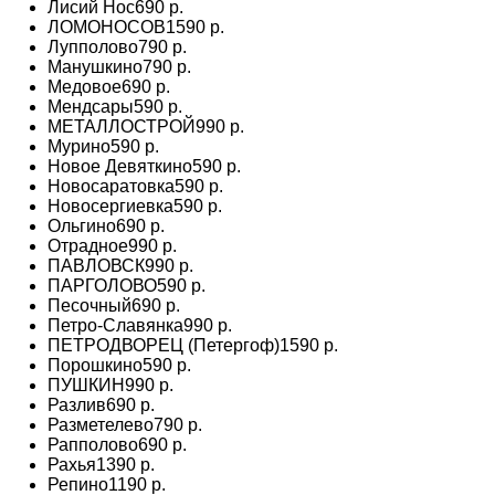
Лисий Нос
690 р.
ЛОМОНОСОВ
1590 р.
Лупполово
790 р.
Манушкино
790 р.
Медовое
690 р.
Мендсары
590 р.
МЕТАЛЛОСТРОЙ
990 р.
Мурино
590 р.
Новое Девяткино
590 р.
Новосаратовка
590 р.
Новосергиевка
590 р.
Ольгино
690 р.
Отрадное
990 р.
ПАВЛОВСК
990 р.
ПАРГОЛОВО
590 р.
Песочный
690 р.
Петро-Славянка
990 р.
ПЕТРОДВОРЕЦ (Петергоф)
1590 р.
Порошкино
590 р.
ПУШКИН
990 р.
Разлив
690 р.
Разметелево
790 р.
Рапполово
690 р.
Рахья
1390 р.
Репино
1190 р.