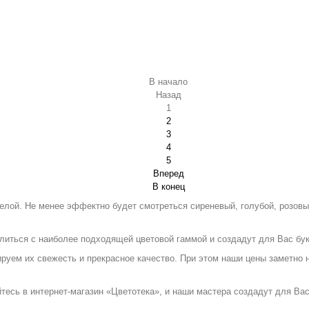
В начало
Назад
1
2
3
4
5
Вперед
В конец
елой. Не менее эффектно будет смотреться сиреневый, голубой, розовы
иться с наиболее подходящей цветовой гаммой и создадут для Вас буке
руем их свежесть и прекрасное качество. При этом наши цены заметно 
тесь в интернет-магазин «Цветотека», и наши мастера создадут для Ва