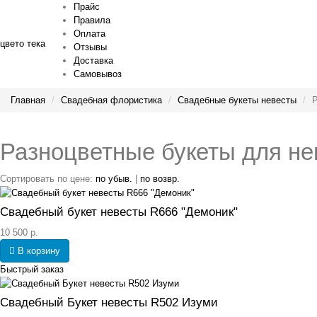
Прайс
Правила
Оплата
цвето
тека
Отзывы
Доставка
Самовывоз
Главная
Свадебная флористика
Свадебные букеты невесты
Р
Разноцветные букеты для н
Сортировать по цене:
по убыв.
|
по возвр.
Свадебный букет невесты R666 "Демоник"
10 500 р.
В корзину
Быстрый заказ
Свадебный Букет невесты R502 Изуми