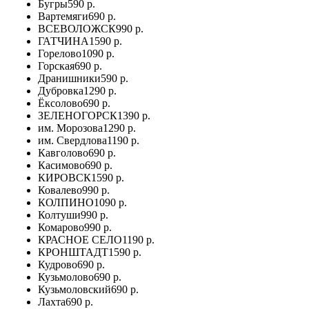
Бугры
590 р.
Вартемяги
690 р.
ВСЕВОЛОЖСК
990 р.
ГАТЧИНА
1590 р.
Горелово
1090 р.
Горская
690 р.
Дранишники
590 р.
Дубровка
1290 р.
Ёксолово
690 р.
ЗЕЛЕНОГОРСК
1390 р.
им. Морозова
1290 р.
им. Свердлова
1190 р.
Кавголово
690 р.
Касимово
690 р.
КИРОВСК
1590 р.
Ковалево
990 р.
КОЛПИНО
1090 р.
Колтуши
990 р.
Комарово
990 р.
КРАСНОЕ СЕЛО
1190 р.
КРОНШТАДТ
1590 р.
Кудрово
690 р.
Кузьмолово
690 р.
Кузьмоловский
690 р.
Лахта
690 р.