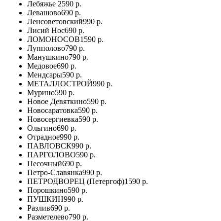
Лебяжье
2590 р.
Левашово
690 р.
Ленсоветовский
990 р.
Лисий Нос
690 р.
ЛОМОНОСОВ
1590 р.
Лупполово
790 р.
Манушкино
790 р.
Медовое
690 р.
Мендсары
590 р.
МЕТАЛЛОСТРОЙ
990 р.
Мурино
590 р.
Новое Девяткино
590 р.
Новосаратовка
590 р.
Новосергиевка
590 р.
Ольгино
690 р.
Отрадное
990 р.
ПАВЛОВСК
990 р.
ПАРГОЛОВО
590 р.
Песочный
690 р.
Петро-Славянка
990 р.
ПЕТРОДВОРЕЦ (Петергоф)
1590 р.
Порошкино
590 р.
ПУШКИН
990 р.
Разлив
690 р.
Разметелево
790 р.