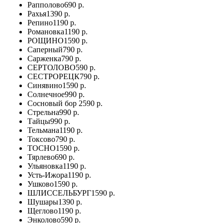
Рапполово
690 р.
Рахья
1390 р.
Репино
1190 р.
Романовка
1190 р.
РОЩИНО
1590 р.
Саперный
790 р.
Сарженка
790 р.
СЕРТОЛОВО
590 р.
СЕСТРОРЕЦК
790 р.
Синявино
1590 р.
Солнечное
990 р.
Сосновый бор
2590 р.
Стрельна
990 р.
Тайцы
990 р.
Тельмана
1190 р.
Токсово
790 р.
ТОСНО
1590 р.
Тярлево
690 р.
Ульяновка
1190 р.
Усть-Ижора
1190 р.
Ушково
1590 р.
ШЛИССЕЛЬБУРГ
1590 р.
Шушары
1390 р.
Щеглово
1190 р.
Энколово
590 р.