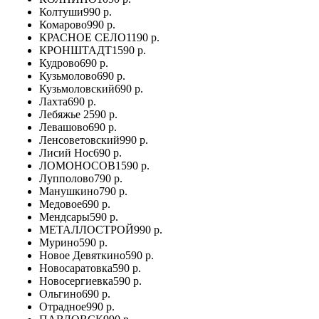
Колтуши
990 р.
Комарово
990 р.
КРАСНОЕ СЕЛО
1190 р.
КРОНШТАДТ
1590 р.
Кудрово
690 р.
Кузьмолово
690 р.
Кузьмоловский
690 р.
Лахта
690 р.
Лебяжье
2590 р.
Левашово
690 р.
Ленсоветовский
990 р.
Лисий Нос
690 р.
ЛОМОНОСОВ
1590 р.
Лупполово
790 р.
Манушкино
790 р.
Медовое
690 р.
Мендсары
590 р.
МЕТАЛЛОСТРОЙ
990 р.
Мурино
590 р.
Новое Девяткино
590 р.
Новосаратовка
590 р.
Новосергиевка
590 р.
Ольгино
690 р.
Отрадное
990 р.