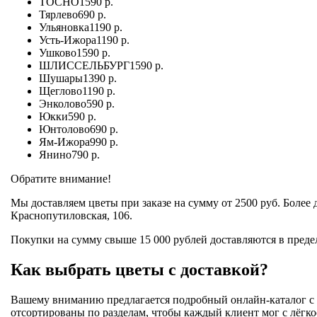
ТОСНО
1590 р.
Тярлево
690 р.
Ульяновка
1190 р.
Усть-Ижора
1190 р.
Ушково
1590 р.
ШЛИССЕЛЬБУРГ
1590 р.
Шушары
1390 р.
Щеглово
1190 р.
Энколово
590 р.
Юкки
590 р.
Юнтолово
690 р.
Ям-Ижора
990 р.
Янино
790 р.
Обратите внимание!
Мы доставляем цветы при заказе на сумму от 2500 руб. Более
Краснопутиловская, 106.
Покупки на сумму свыше 15 000 рублей доставляются в преде
Как выбрать цветы с доставкой?
Вашему вниманию предлагается подробный онлайн-каталог с 
отсортированы по разделам, чтобы каждый клиент мог с лёгкос