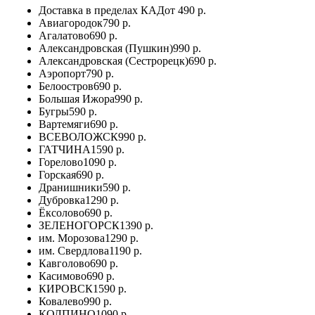
Доставка в пределах КАД
от 490 р.
Авиагородок
790 р.
Агалатово
690 р.
Александровская (Пушкин)
990 р.
Александровская (Сестрорецк)
690 р.
Аэропорт
790 р.
Белоостров
690 р.
Большая Ижора
990 р.
Бугры
590 р.
Вартемяги
690 р.
ВСЕВОЛОЖСК
990 р.
ГАТЧИНА
1590 р.
Горелово
1090 р.
Горская
690 р.
Дранишники
590 р.
Дубровка
1290 р.
Ёксолово
690 р.
ЗЕЛЕНОГОРСК
1390 р.
им. Морозова
1290 р.
им. Свердлова
1190 р.
Кавголово
690 р.
Касимово
690 р.
КИРОВСК
1590 р.
Ковалево
990 р.
КОЛПИНО
1090 р.