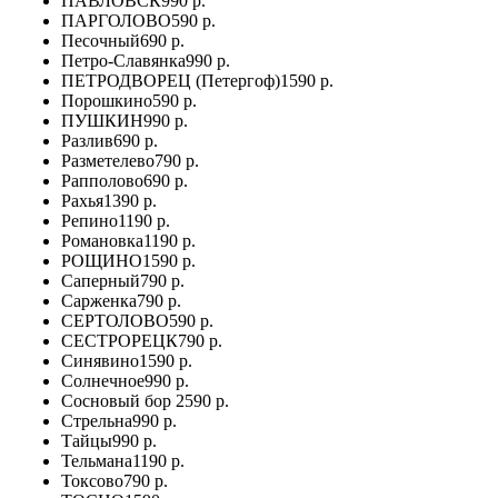
ПАВЛОВСК
990 р.
ПАРГОЛОВО
590 р.
Песочный
690 р.
Петро-Славянка
990 р.
ПЕТРОДВОРЕЦ (Петергоф)
1590 р.
Порошкино
590 р.
ПУШКИН
990 р.
Разлив
690 р.
Разметелево
790 р.
Рапполово
690 р.
Рахья
1390 р.
Репино
1190 р.
Романовка
1190 р.
РОЩИНО
1590 р.
Саперный
790 р.
Сарженка
790 р.
СЕРТОЛОВО
590 р.
СЕСТРОРЕЦК
790 р.
Синявино
1590 р.
Солнечное
990 р.
Сосновый бор
2590 р.
Стрельна
990 р.
Тайцы
990 р.
Тельмана
1190 р.
Токсово
790 р.