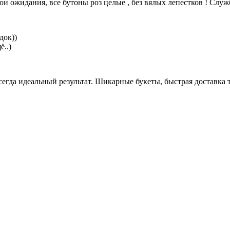
и ожидания, все бутоны роз целые , без вялых лепестков ! Служба
док))
ё..)
егда идеальный результат. Шикарные букеты, быстрая доставка то