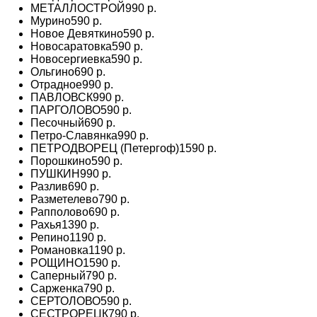
МЕТАЛЛОСТРОЙ
990 р.
Мурино
590 р.
Новое Девяткино
590 р.
Новосаратовка
590 р.
Новосергиевка
590 р.
Ольгино
690 р.
Отрадное
990 р.
ПАВЛОВСК
990 р.
ПАРГОЛОВО
590 р.
Песочный
690 р.
Петро-Славянка
990 р.
ПЕТРОДВОРЕЦ (Петергоф)
1590 р.
Порошкино
590 р.
ПУШКИН
990 р.
Разлив
690 р.
Разметелево
790 р.
Рапполово
690 р.
Рахья
1390 р.
Репино
1190 р.
Романовка
1190 р.
РОЩИНО
1590 р.
Саперный
790 р.
Сарженка
790 р.
СЕРТОЛОВО
590 р.
СЕСТРОРЕЦК
790 р.