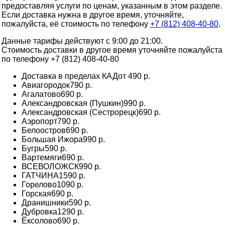
предоставляя услуги по ценам, указанным в этом разделе.
Если доставка нужна в другое время, уточняйте,
пожалуйста, её стоимость по телефону
+7 (812) 408-40-80
.
Данные тарифы действуют с 9:00 до 21:00.
Стоимость доставки в другое время уточняйте пожалуйста
по телефону +7 (812) 408-40-80
Доставка в пределах КАД
от 490 р.
Авиагородок
790 р.
Агалатово
690 р.
Александровская (Пушкин)
990 р.
Александровская (Сестрорецк)
690 р.
Аэропорт
790 р.
Белоостров
690 р.
Большая Ижора
990 р.
Бугры
590 р.
Вартемяги
690 р.
ВСЕВОЛОЖСК
990 р.
ГАТЧИНА
1590 р.
Горелово
1090 р.
Горская
690 р.
Дранишники
590 р.
Дубровка
1290 р.
Ёксолово
690 р.