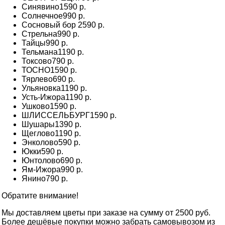
Синявино
1590 р.
Солнечное
990 р.
Сосновый бор
2590 р.
Стрельна
990 р.
Тайцы
990 р.
Тельмана
1190 р.
Токсово
790 р.
ТОСНО
1590 р.
Тярлево
690 р.
Ульяновка
1190 р.
Усть-Ижора
1190 р.
Ушково
1590 р.
ШЛИССЕЛЬБУРГ
1590 р.
Шушары
1390 р.
Щеглово
1190 р.
Энколово
590 р.
Юкки
590 р.
Юнтолово
690 р.
Ям-Ижора
990 р.
Янино
790 р.
Обратите внимание!
Мы доставляем цветы при заказе на сумму от 2500 руб.
Более дешёвые покупки можно забрать самовывозом из