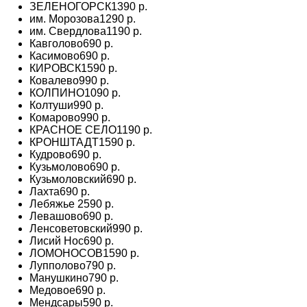
ЗЕЛЕНОГОРСК
1390 р.
им. Морозова
1290 р.
им. Свердлова
1190 р.
Кавголово
690 р.
Касимово
690 р.
КИРОВСК
1590 р.
Ковалево
990 р.
КОЛПИНО
1090 р.
Колтуши
990 р.
Комарово
990 р.
КРАСНОЕ СЕЛО
1190 р.
КРОНШТАДТ
1590 р.
Кудрово
690 р.
Кузьмолово
690 р.
Кузьмоловский
690 р.
Лахта
690 р.
Лебяжье
2590 р.
Левашово
690 р.
Ленсоветовский
990 р.
Лисий Нос
690 р.
ЛОМОНОСОВ
1590 р.
Лупполово
790 р.
Манушкино
790 р.
Медовое
690 р.
Мендсары
590 р.