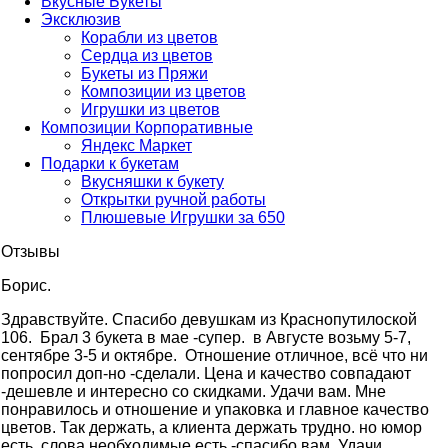
Вкусные Букеты
Эксклюзив
Корабли из цветов
Сердца из цветов
Букеты из Пряжи
Композиции из цветов
Игрушки из цветов
Композиции Корпоративные
Яндекс Маркет
Подарки к букетам
Вкусняшки к букету
Открытки ручной работы
Плюшевые Игрушки за 650
Отзывы
Борис.
Здравствуйте. Cпасибо девушкам из Краснопутилоской
106. Брал 3 букета в мае -супер. в Августе возьму 5-7,
сентябре 3-5 и октябре. Отношение отличное, всё что ни
попросил доп-но -сделали. Цена и качество совпадают
-дешевле и интересно со скидками. Удачи вам. Мне
понравилось и отношение и упаковка и главное качество
цветов. Так держать, а клиента держать трудно. но юмор
есть, слова необходимые есть -спасибо вам. Удачи.