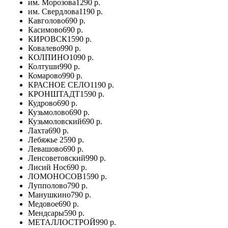
им. Морозова
1290 р.
им. Свердлова
1190 р.
Кавголово
690 р.
Касимово
690 р.
КИРОВСК
1590 р.
Ковалево
990 р.
КОЛПИНО
1090 р.
Колтуши
990 р.
Комарово
990 р.
КРАСНОЕ СЕЛО
1190 р.
КРОНШТАДТ
1590 р.
Кудрово
690 р.
Кузьмолово
690 р.
Кузьмоловский
690 р.
Лахта
690 р.
Лебяжье
2590 р.
Левашово
690 р.
Ленсоветовский
990 р.
Лисий Нос
690 р.
ЛОМОНОСОВ
1590 р.
Лупполово
790 р.
Манушкино
790 р.
Медовое
690 р.
Мендсары
590 р.
МЕТАЛЛОСТРОЙ
990 р.