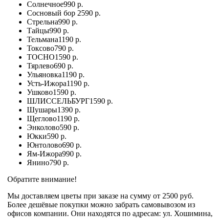
Солнечное
990 р.
Сосновый бор
2590 р.
Стрельна
990 р.
Тайцы
990 р.
Тельмана
1190 р.
Токсово
790 р.
ТОСНО
1590 р.
Тярлево
690 р.
Ульяновка
1190 р.
Усть-Ижора
1190 р.
Ушково
1590 р.
ШЛИССЕЛЬБУРГ
1590 р.
Шушары
1390 р.
Щеглово
1190 р.
Энколово
590 р.
Юкки
590 р.
Юнтолово
690 р.
Ям-Ижора
990 р.
Янино
790 р.
Обратите внимание!
Мы доставляем цветы при заказе на сумму от 2500 руб.
Более дешёвые покупки можно забрать самовывозом из
офисов компании. Они находятся по адресам: ул. Хошимина,