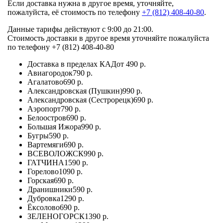
Если доставка нужна в другое время, уточняйте,
пожалуйста, её стоимость по телефону
+7 (812) 408-40-80
.
Данные тарифы действуют с 9:00 до 21:00.
Стоимость доставки в другое время уточняйте пожалуйста
по телефону +7 (812) 408-40-80
Доставка в пределах КАД
от 490 р.
Авиагородок
790 р.
Агалатово
690 р.
Александровская (Пушкин)
990 р.
Александровская (Сестрорецк)
690 р.
Аэропорт
790 р.
Белоостров
690 р.
Большая Ижора
990 р.
Бугры
590 р.
Вартемяги
690 р.
ВСЕВОЛОЖСК
990 р.
ГАТЧИНА
1590 р.
Горелово
1090 р.
Горская
690 р.
Дранишники
590 р.
Дубровка
1290 р.
Ёксолово
690 р.
ЗЕЛЕНОГОРСК
1390 р.