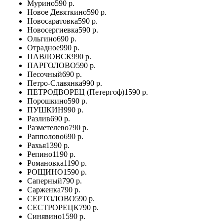
Мурино
590 р.
Новое Девяткино
590 р.
Новосаратовка
590 р.
Новосергиевка
590 р.
Ольгино
690 р.
Отрадное
990 р.
ПАВЛОВСК
990 р.
ПАРГОЛОВО
590 р.
Песочный
690 р.
Петро-Славянка
990 р.
ПЕТРОДВОРЕЦ (Петергоф)
1590 р.
Порошкино
590 р.
ПУШКИН
990 р.
Разлив
690 р.
Разметелево
790 р.
Рапполово
690 р.
Рахья
1390 р.
Репино
1190 р.
Романовка
1190 р.
РОЩИНО
1590 р.
Саперный
790 р.
Сарженка
790 р.
СЕРТОЛОВО
590 р.
СЕСТРОРЕЦК
790 р.
Синявино
1590 р.