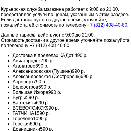
Курьерская служба магазина работает с 9:00 до 21:00,
предоставляя услуги по ценам, указанным в этом разделе.
Если доставка нужна в другое время, уточняйте,
пожалуйста, её стоимость по телефону
+7 (812) 408-40-80
.
Данные тарифы действуют с 9:00 до 21:00.
Стоимость доставки в другое время уточняйте пожалуйста
по телефону +7 (812) 408-40-80
Доставка в пределах КАД
от 490 р.
Авиагородок
790 р.
Агалатово
690 р.
Александровская (Пушкин)
990 р.
Александровская (Сестрорецк)
690 р.
Аэропорт
790 р.
Белоостров
690 р.
Большая Ижора
990 р.
Бугры
590 р.
Вартемяги
690 р.
ВСЕВОЛОЖСК
990 р.
ГАТЧИНА
1590 р.
Горелово
1090 р.
Горская
690 р.
Дранишники
590 р.