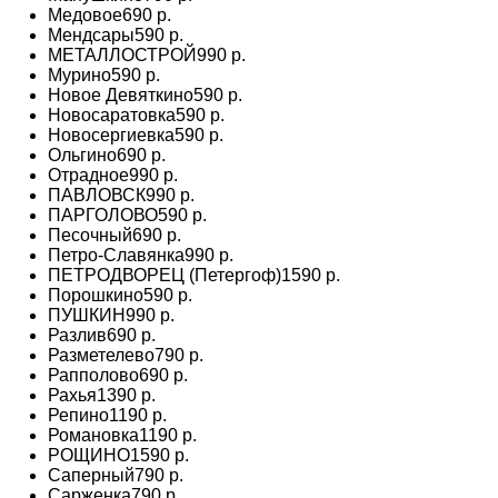
Медовое
690 р.
Мендсары
590 р.
МЕТАЛЛОСТРОЙ
990 р.
Мурино
590 р.
Новое Девяткино
590 р.
Новосаратовка
590 р.
Новосергиевка
590 р.
Ольгино
690 р.
Отрадное
990 р.
ПАВЛОВСК
990 р.
ПАРГОЛОВО
590 р.
Песочный
690 р.
Петро-Славянка
990 р.
ПЕТРОДВОРЕЦ (Петергоф)
1590 р.
Порошкино
590 р.
ПУШКИН
990 р.
Разлив
690 р.
Разметелево
790 р.
Рапполово
690 р.
Рахья
1390 р.
Репино
1190 р.
Романовка
1190 р.
РОЩИНО
1590 р.
Саперный
790 р.
Сарженка
790 р.