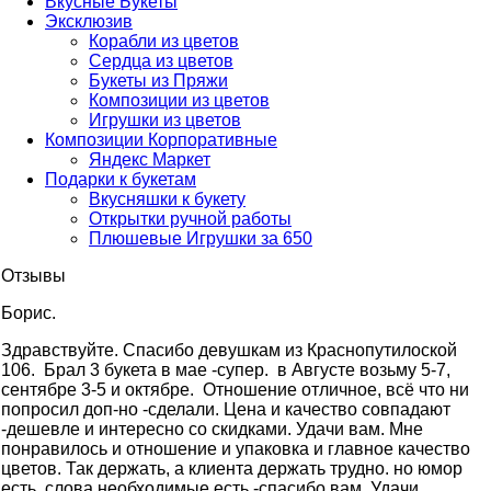
Вкусные Букеты
Эксклюзив
Корабли из цветов
Сердца из цветов
Букеты из Пряжи
Композиции из цветов
Игрушки из цветов
Композиции Корпоративные
Яндекс Маркет
Подарки к букетам
Вкусняшки к букету
Открытки ручной работы
Плюшевые Игрушки за 650
Отзывы
Борис.
Здравствуйте. Cпасибо девушкам из Краснопутилоской
106. Брал 3 букета в мае -супер. в Августе возьму 5-7,
сентябре 3-5 и октябре. Отношение отличное, всё что ни
попросил доп-но -сделали. Цена и качество совпадают
-дешевле и интересно со скидками. Удачи вам. Мне
понравилось и отношение и упаковка и главное качество
цветов. Так держать, а клиента держать трудно. но юмор
есть, слова необходимые есть -спасибо вам. Удачи.