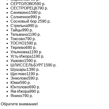
СЕРТОЛОВО
590 р.
СЕСТРОРЕЦК
790 р.
Синявино
1590 р.
Солнечное
990 р.
Сосновый бор
2590 р.
Стрельна
990 р.
Тайцы
990 р.
Тельмана
1190 р.
Токсово
790 р.
ТОСНО
1590 р.
Тярлево
690 р.
Ульяновка
1190 р.
Усть-Ижора
1190 р.
Ушково
1590 р.
ШЛИССЕЛЬБУРГ
1590 р.
Шушары
1390 р.
Щеглово
1190 р.
Энколово
590 р.
Юкки
590 р.
Юнтолово
690 р.
Ям-Ижора
990 р.
Янино
790 р.
Обратите внимание!