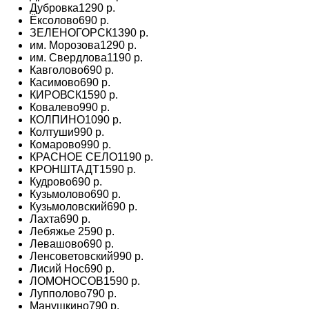
Дубровка
1290 р.
Ёксолово
690 р.
ЗЕЛЕНОГОРСК
1390 р.
им. Морозова
1290 р.
им. Свердлова
1190 р.
Кавголово
690 р.
Касимово
690 р.
КИРОВСК
1590 р.
Ковалево
990 р.
КОЛПИНО
1090 р.
Колтуши
990 р.
Комарово
990 р.
КРАСНОЕ СЕЛО
1190 р.
КРОНШТАДТ
1590 р.
Кудрово
690 р.
Кузьмолово
690 р.
Кузьмоловский
690 р.
Лахта
690 р.
Лебяжье
2590 р.
Левашово
690 р.
Ленсоветовский
990 р.
Лисий Нос
690 р.
ЛОМОНОСОВ
1590 р.
Лупполово
790 р.
Манушкино
790 р.