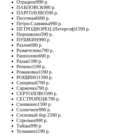
Отрадное
990 р.
ПАВЛОВСК
990 р.
ПАРГОЛОВО
590 р.
Песочный
690 р.
Петро-Славянка
990 р.
ПЕТРОДВОРЕЦ (Петергоф)
1590 р.
Порошкино
590 р.
ПУШКИН
990 р.
Разлив
690 р.
Разметелево
790 р.
Рапполово
690 р.
Рахья
1390 р.
Репино
1190 р.
Романовка
1190 р.
РОЩИНО
1590 р.
Саперный
790 р.
Сарженка
790 р.
СЕРТОЛОВО
590 р.
СЕСТРОРЕЦК
790 р.
Синявино
1590 р.
Солнечное
990 р.
Сосновый бор
2590 р.
Стрельна
990 р.
Тайцы
990 р.
Тельмана
1190 р.