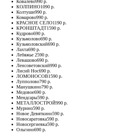
Ковалево
990 р.
КОЛПИНО
1090 р.
Колтуши
990 р.
Комарово
990 р.
КРАСНОЕ СЕЛО
1190 р.
КРОНШТАДТ
1590 р.
Кудрово
690 р.
Кузьмолово
690 р.
Кузьмоловский
690 р.
Лахта
690 р.
Лебяжье
2590 р.
Левашово
690 р.
Ленсоветовский
990 р.
Лисий Нос
690 р.
ЛОМОНОСОВ
1590 р.
Лупполово
790 р.
Манушкино
790 р.
Медовое
690 р.
Мендсары
590 р.
МЕТАЛЛОСТРОЙ
990 р.
Мурино
590 р.
Новое Девяткино
590 р.
Новосаратовка
590 р.
Новосергиевка
590 р.
Ольгино
690 р.