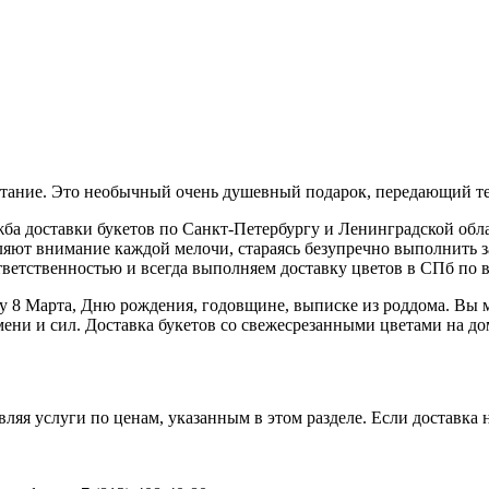
очетание. Это необычный очень душевный подарок, передающий т
а доставки букетов по Санкт-Петербургу и Ленинградской обл
ют внимание каждой мелочи, стараясь безупречно выполнить зак
ответственностью и всегда выполняем доставку цветов в СПб по 
ку 8 Марта, Дню рождения, годовщине, выписке из роддома. Вы м
ени и сил. Доставка букетов со свежесрезанными цветами на до
авляя услуги по ценам, указанным в этом разделе. Если доставка 