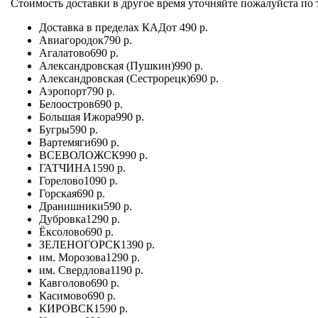
Стоимость доставки в другое время уточняйте пожалуйста по т
Доставка в пределах КАД
от 490 р.
Авиагородок
790 р.
Агалатово
690 р.
Александровская (Пушкин)
990 р.
Александровская (Сестрорецк)
690 р.
Аэропорт
790 р.
Белоостров
690 р.
Большая Ижора
990 р.
Бугры
590 р.
Вартемяги
690 р.
ВСЕВОЛОЖСК
990 р.
ГАТЧИНА
1590 р.
Горелово
1090 р.
Горская
690 р.
Дранишники
590 р.
Дубровка
1290 р.
Ёксолово
690 р.
ЗЕЛЕНОГОРСК
1390 р.
им. Морозова
1290 р.
им. Свердлова
1190 р.
Кавголово
690 р.
Касимово
690 р.
КИРОВСК
1590 р.