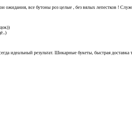
и ожидания, все бутоны роз целые , без вялых лепестков ! Служба
док))
ё..)
егда идеальный результат. Шикарные букеты, быстрая доставка то