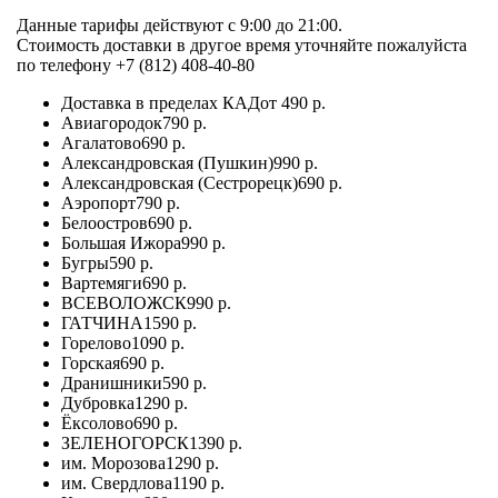
Данные тарифы действуют с 9:00 до 21:00.
Стоимость доставки в другое время уточняйте пожалуйста
по телефону +7 (812) 408-40-80
Доставка в пределах КАД
от 490 р.
Авиагородок
790 р.
Агалатово
690 р.
Александровская (Пушкин)
990 р.
Александровская (Сестрорецк)
690 р.
Аэропорт
790 р.
Белоостров
690 р.
Большая Ижора
990 р.
Бугры
590 р.
Вартемяги
690 р.
ВСЕВОЛОЖСК
990 р.
ГАТЧИНА
1590 р.
Горелово
1090 р.
Горская
690 р.
Дранишники
590 р.
Дубровка
1290 р.
Ёксолово
690 р.
ЗЕЛЕНОГОРСК
1390 р.
им. Морозова
1290 р.
им. Свердлова
1190 р.