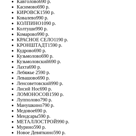
Кавголово
690 р.
Касимово
690 р.
КИРОВСК
1590 р.
Ковалево
990 р.
КОЛПИНО
1090 р.
Колтуши
990 р.
Комарово
990 р.
КРАСНОЕ СЕЛО
1190 р.
КРОНШТАДТ
1590 р.
Кудрово
690 р.
Кузьмолово
690 р.
Кузьмоловский
690 р.
Лахта
690 р.
Лебяжье
2590 р.
Левашово
690 р.
Ленсоветовский
990 р.
Лисий Нос
690 р.
ЛОМОНОСОВ
1590 р.
Лупполово
790 р.
Манушкино
790 р.
Медовое
690 р.
Мендсары
590 р.
МЕТАЛЛОСТРОЙ
990 р.
Мурино
590 р.
Новое Девяткино
590 р.