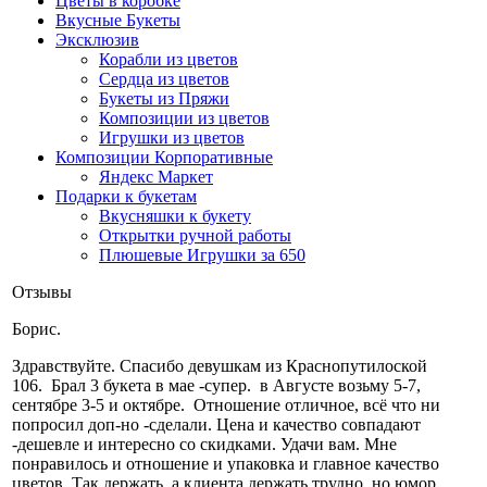
Цветы в коробке
Вкусные Букеты
Эксклюзив
Корабли из цветов
Сердца из цветов
Букеты из Пряжи
Композиции из цветов
Игрушки из цветов
Композиции Корпоративные
Яндекс Маркет
Подарки к букетам
Вкусняшки к букету
Открытки ручной работы
Плюшевые Игрушки за 650
Отзывы
Борис.
Здравствуйте. Cпасибо девушкам из Краснопутилоской
106. Брал 3 букета в мае -супер. в Августе возьму 5-7,
сентябре 3-5 и октябре. Отношение отличное, всё что ни
попросил доп-но -сделали. Цена и качество совпадают
-дешевле и интересно со скидками. Удачи вам. Мне
понравилось и отношение и упаковка и главное качество
цветов. Так держать, а клиента держать трудно. но юмор