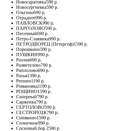
Новосаратовка
590 р.
Новосергиевка
590 р.
Ольгино
690 р.
Отрадное
990 р.
ПАВЛОВСК
990 р.
ПАРГОЛОВО
590 р.
Песочный
690 р.
Петро-Славянка
990 р.
ПЕТРОДВОРЕЦ (Петергоф)
1590 р.
Порошкино
590 р.
ПУШКИН
990 р.
Разлив
690 р.
Разметелево
790 р.
Рапполово
690 р.
Рахья
1390 р.
Репино
1190 р.
Романовка
1190 р.
РОЩИНО
1590 р.
Саперный
790 р.
Сарженка
790 р.
СЕРТОЛОВО
590 р.
СЕСТРОРЕЦК
790 р.
Синявино
1590 р.
Солнечное
990 р.
Сосновый бор
2590 р.