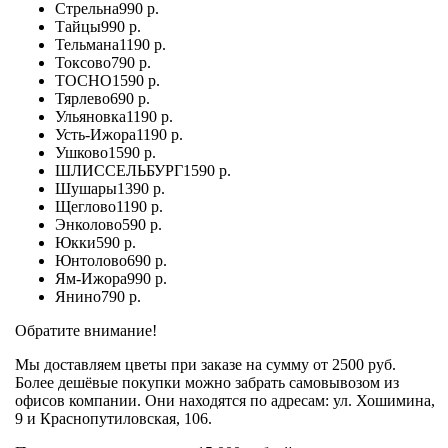
Стрельна
990 р.
Тайцы
990 р.
Тельмана
1190 р.
Токсово
790 р.
ТОСНО
1590 р.
Тярлево
690 р.
Ульяновка
1190 р.
Усть-Ижора
1190 р.
Ушково
1590 р.
ШЛИССЕЛЬБУРГ
1590 р.
Шушары
1390 р.
Щеглово
1190 р.
Энколово
590 р.
Юкки
590 р.
Юнтолово
690 р.
Ям-Ижора
990 р.
Янино
790 р.
Обратите внимание!
Мы доставляем цветы при заказе на сумму от 2500 руб.
Более дешёвые покупки можно забрать самовывозом из
офисов компании. Они находятся по адресам: ул. Хошимина,
9 и Краснопутиловская, 106.