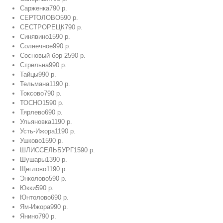
Сарженка
790 р.
СЕРТОЛОВО
590 р.
СЕСТРОРЕЦК
790 р.
Синявино
1590 р.
Солнечное
990 р.
Сосновый бор
2590 р.
Стрельна
990 р.
Тайцы
990 р.
Тельмана
1190 р.
Токсово
790 р.
ТОСНО
1590 р.
Тярлево
690 р.
Ульяновка
1190 р.
Усть-Ижора
1190 р.
Ушково
1590 р.
ШЛИССЕЛЬБУРГ
1590 р.
Шушары
1390 р.
Щеглово
1190 р.
Энколово
590 р.
Юкки
590 р.
Юнтолово
690 р.
Ям-Ижора
990 р.
Янино
790 р.