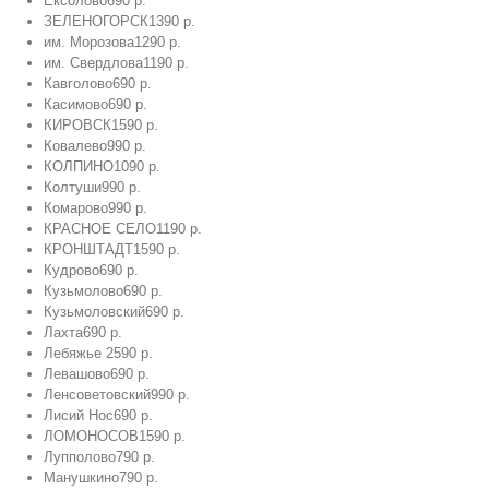
Ёксолово
690 р.
ЗЕЛЕНОГОРСК
1390 р.
им. Морозова
1290 р.
им. Свердлова
1190 р.
Кавголово
690 р.
Касимово
690 р.
КИРОВСК
1590 р.
Ковалево
990 р.
КОЛПИНО
1090 р.
Колтуши
990 р.
Комарово
990 р.
КРАСНОЕ СЕЛО
1190 р.
КРОНШТАДТ
1590 р.
Кудрово
690 р.
Кузьмолово
690 р.
Кузьмоловский
690 р.
Лахта
690 р.
Лебяжье
2590 р.
Левашово
690 р.
Ленсоветовский
990 р.
Лисий Нос
690 р.
ЛОМОНОСОВ
1590 р.
Лупполово
790 р.
Манушкино
790 р.