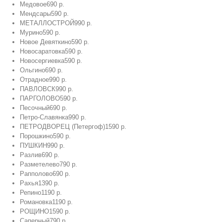
Медовое
690 р.
Мендсары
590 р.
МЕТАЛЛОСТРОЙ
990 р.
Мурино
590 р.
Новое Девяткино
590 р.
Новосаратовка
590 р.
Новосергиевка
590 р.
Ольгино
690 р.
Отрадное
990 р.
ПАВЛОВСК
990 р.
ПАРГОЛОВО
590 р.
Песочный
690 р.
Петро-Славянка
990 р.
ПЕТРОДВОРЕЦ (Петергоф)
1590 р.
Порошкино
590 р.
ПУШКИН
990 р.
Разлив
690 р.
Разметелево
790 р.
Рапполово
690 р.
Рахья
1390 р.
Репино
1190 р.
Романовка
1190 р.
РОЩИНО
1590 р.
Саперный
790 р.