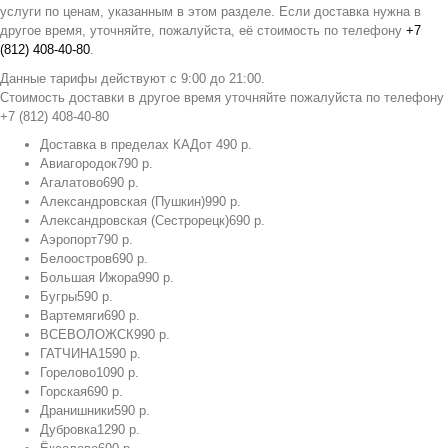
услуги по ценам, указанным в этом разделе. Если доставка нужна в
другое время, уточняйте, пожалуйста, её стоимость по телефону
+7
(812) 408-40-80
.
Данные тарифы действуют с 9:00 до 21:00.
Стоимость доставки в другое время уточняйте пожалуйста по телефону
+7 (812) 408-40-80
Доставка в пределах КАД
от 490 р.
Авиагородок
790 р.
Агалатово
690 р.
Александровская (Пушкин)
990 р.
Александровская (Сестрорецк)
690 р.
Аэропорт
790 р.
Белоостров
690 р.
Большая Ижора
990 р.
Бугры
590 р.
Вартемяги
690 р.
ВСЕВОЛОЖСК
990 р.
ГАТЧИНА
1590 р.
Горелово
1090 р.
Горская
690 р.
Дранишники
590 р.
Дубровка
1290 р.