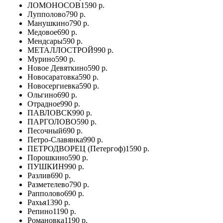
ЛОМОНОСОВ
1590 р.
Лупполово
790 р.
Манушкино
790 р.
Медовое
690 р.
Мендсары
590 р.
МЕТАЛЛОСТРОЙ
990 р.
Мурино
590 р.
Новое Девяткино
590 р.
Новосаратовка
590 р.
Новосергиевка
590 р.
Ольгино
690 р.
Отрадное
990 р.
ПАВЛОВСК
990 р.
ПАРГОЛОВО
590 р.
Песочный
690 р.
Петро-Славянка
990 р.
ПЕТРОДВОРЕЦ (Петергоф)
1590 р.
Порошкино
590 р.
ПУШКИН
990 р.
Разлив
690 р.
Разметелево
790 р.
Рапполово
690 р.
Рахья
1390 р.
Репино
1190 р.
Романовка
1190 р.