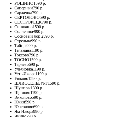
РОЩИНО
1590 р.
Саперный
790 р.
Сарженка
790 р.
СЕРТОЛОВО
590 р.
СЕСТРОРЕЦК
790 р.
Синявино
1590 р.
Солнечное
990 р.
Сосновый бор
2590 р.
Стрельна
990 р.
Тайцы
990 р.
Тельмана
1190 р.
Токсово
790 р.
ТОСНО
1590 р.
Тярлево
690 р.
Ульяновка
1190 р.
Усть-Ижора
1190 р.
Ушково
1590 р.
ШЛИССЕЛЬБУРГ
1590 р.
Шушары
1390 р.
Щеглово
1190 р.
Энколово
590 р.
Юкки
590 р.
Юнтолово
690 р.
Ям-Ижора
990 р.
Янино
790 р.