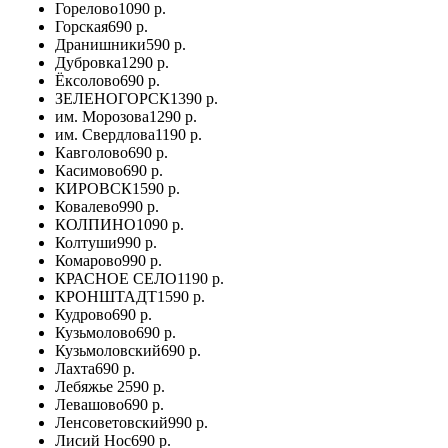
Горелово
1090 р.
Горская
690 р.
Дранишники
590 р.
Дубровка
1290 р.
Ёксолово
690 р.
ЗЕЛЕНОГОРСК
1390 р.
им. Морозова
1290 р.
им. Свердлова
1190 р.
Кавголово
690 р.
Касимово
690 р.
КИРОВСК
1590 р.
Ковалево
990 р.
КОЛПИНО
1090 р.
Колтуши
990 р.
Комарово
990 р.
КРАСНОЕ СЕЛО
1190 р.
КРОНШТАДТ
1590 р.
Кудрово
690 р.
Кузьмолово
690 р.
Кузьмоловский
690 р.
Лахта
690 р.
Лебяжье
2590 р.
Левашово
690 р.
Ленсоветовский
990 р.
Лисий Нос
690 р.