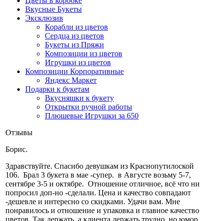
Цветы в коробке
Вкусные Букеты
Эксклюзив
Корабли из цветов
Сердца из цветов
Букеты из Пряжи
Композиции из цветов
Игрушки из цветов
Композиции Корпоративные
Яндекс Маркет
Подарки к букетам
Вкусняшки к букету
Открытки ручной работы
Плюшевые Игрушки за 650
Отзывы
Борис.
Здравствуйте. Cпасибо девушкам из Краснопутилоской
106. Брал 3 букета в мае -супер. в Августе возьму 5-7,
сентябре 3-5 и октябре. Отношение отличное, всё что ни
попросил доп-но -сделали. Цена и качество совпадают
-дешевле и интересно со скидками. Удачи вам. Мне
понравилось и отношение и упаковка и главное качество
цветов. Так держать, а клиента держать трудно. но юмор