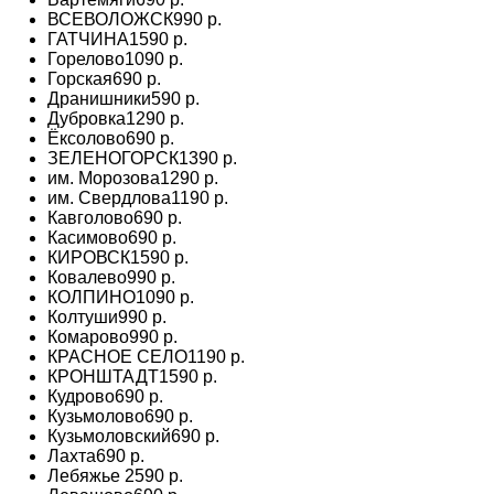
ВСЕВОЛОЖСК
990 р.
ГАТЧИНА
1590 р.
Горелово
1090 р.
Горская
690 р.
Дранишники
590 р.
Дубровка
1290 р.
Ёксолово
690 р.
ЗЕЛЕНОГОРСК
1390 р.
им. Морозова
1290 р.
им. Свердлова
1190 р.
Кавголово
690 р.
Касимово
690 р.
КИРОВСК
1590 р.
Ковалево
990 р.
КОЛПИНО
1090 р.
Колтуши
990 р.
Комарово
990 р.
КРАСНОЕ СЕЛО
1190 р.
КРОНШТАДТ
1590 р.
Кудрово
690 р.
Кузьмолово
690 р.
Кузьмоловский
690 р.
Лахта
690 р.
Лебяжье
2590 р.