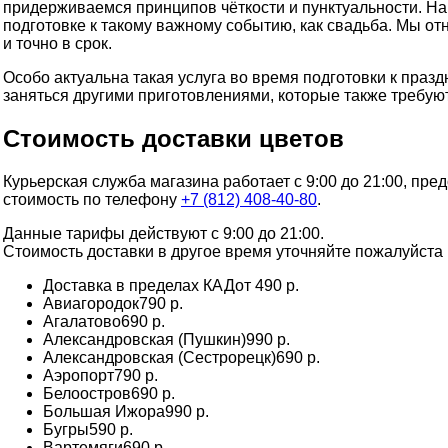
придерживаемся принципов чёткости и пунктуальности. Наш
подготовке к такому важному событию, как свадьба. Мы от
и точно в срок.
Особо актуальна такая услуга во время подготовки к праз
заняться другими приготовлениями, которые также требуют
Стоимость доставки цветов
Курьерская служба магазина работает с 9:00 до 21:00, пре
стоимость по телефону
+7 (812) 408-40-80
.
Данные тарифы действуют с 9:00 до 21:00.
Стоимость доставки в другое время уточняйте пожалуйста 
Доставка в пределах КАД
от 490 р.
Авиагородок
790 р.
Агалатово
690 р.
Александровская (Пушкин)
990 р.
Александровская (Сестрорецк)
690 р.
Аэропорт
790 р.
Белоостров
690 р.
Большая Ижора
990 р.
Бугры
590 р.
Вартемяги
690 р.