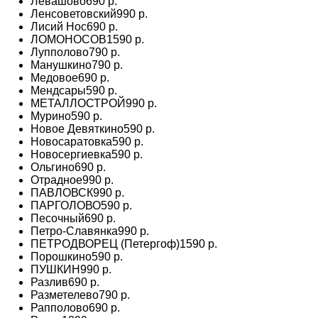
Левашово
690 р.
Ленсоветовский
990 р.
Лисий Нос
690 р.
ЛОМОНОСОВ
1590 р.
Лупполово
790 р.
Манушкино
790 р.
Медовое
690 р.
Мендсары
590 р.
МЕТАЛЛОСТРОЙ
990 р.
Мурино
590 р.
Новое Девяткино
590 р.
Новосаратовка
590 р.
Новосергиевка
590 р.
Ольгино
690 р.
Отрадное
990 р.
ПАВЛОВСК
990 р.
ПАРГОЛОВО
590 р.
Песочный
690 р.
Петро-Славянка
990 р.
ПЕТРОДВОРЕЦ (Петергоф)
1590 р.
Порошкино
590 р.
ПУШКИН
990 р.
Разлив
690 р.
Разметелево
790 р.
Рапполово
690 р.