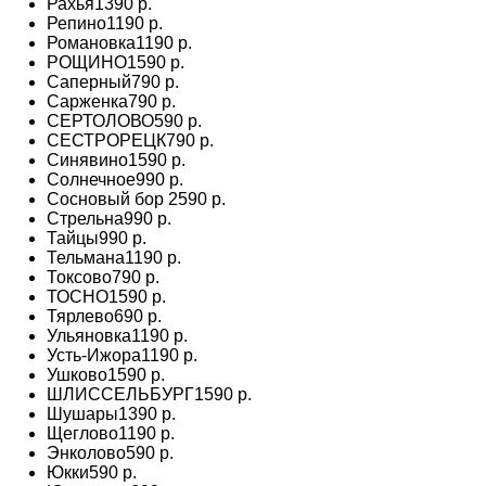
Рахья
1390 р.
Репино
1190 р.
Романовка
1190 р.
РОЩИНО
1590 р.
Саперный
790 р.
Сарженка
790 р.
СЕРТОЛОВО
590 р.
СЕСТРОРЕЦК
790 р.
Синявино
1590 р.
Солнечное
990 р.
Сосновый бор
2590 р.
Стрельна
990 р.
Тайцы
990 р.
Тельмана
1190 р.
Токсово
790 р.
ТОСНО
1590 р.
Тярлево
690 р.
Ульяновка
1190 р.
Усть-Ижора
1190 р.
Ушково
1590 р.
ШЛИССЕЛЬБУРГ
1590 р.
Шушары
1390 р.
Щеглово
1190 р.
Энколово
590 р.
Юкки
590 р.