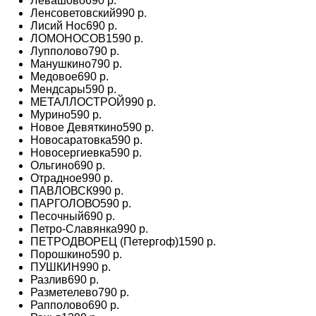
Левашово
690 р.
Ленсоветовский
990 р.
Лисий Нос
690 р.
ЛОМОНОСОВ
1590 р.
Лупполово
790 р.
Манушкино
790 р.
Медовое
690 р.
Мендсары
590 р.
МЕТАЛЛОСТРОЙ
990 р.
Мурино
590 р.
Новое Девяткино
590 р.
Новосаратовка
590 р.
Новосергиевка
590 р.
Ольгино
690 р.
Отрадное
990 р.
ПАВЛОВСК
990 р.
ПАРГОЛОВО
590 р.
Песочный
690 р.
Петро-Славянка
990 р.
ПЕТРОДВОРЕЦ (Петергоф)
1590 р.
Порошкино
590 р.
ПУШКИН
990 р.
Разлив
690 р.
Разметелево
790 р.
Рапполово
690 р.