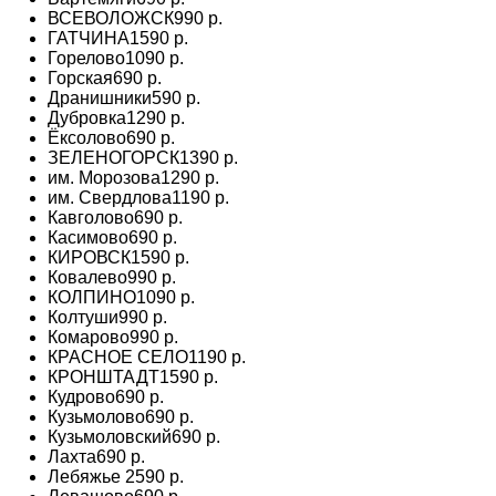
ВСЕВОЛОЖСК
990 р.
ГАТЧИНА
1590 р.
Горелово
1090 р.
Горская
690 р.
Дранишники
590 р.
Дубровка
1290 р.
Ёксолово
690 р.
ЗЕЛЕНОГОРСК
1390 р.
им. Морозова
1290 р.
им. Свердлова
1190 р.
Кавголово
690 р.
Касимово
690 р.
КИРОВСК
1590 р.
Ковалево
990 р.
КОЛПИНО
1090 р.
Колтуши
990 р.
Комарово
990 р.
КРАСНОЕ СЕЛО
1190 р.
КРОНШТАДТ
1590 р.
Кудрово
690 р.
Кузьмолово
690 р.
Кузьмоловский
690 р.
Лахта
690 р.
Лебяжье
2590 р.