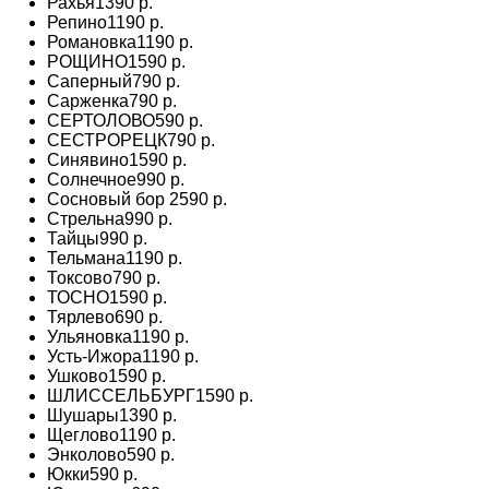
Рахья
1390 р.
Репино
1190 р.
Романовка
1190 р.
РОЩИНО
1590 р.
Саперный
790 р.
Сарженка
790 р.
СЕРТОЛОВО
590 р.
СЕСТРОРЕЦК
790 р.
Синявино
1590 р.
Солнечное
990 р.
Сосновый бор
2590 р.
Стрельна
990 р.
Тайцы
990 р.
Тельмана
1190 р.
Токсово
790 р.
ТОСНО
1590 р.
Тярлево
690 р.
Ульяновка
1190 р.
Усть-Ижора
1190 р.
Ушково
1590 р.
ШЛИССЕЛЬБУРГ
1590 р.
Шушары
1390 р.
Щеглово
1190 р.
Энколово
590 р.
Юкки
590 р.