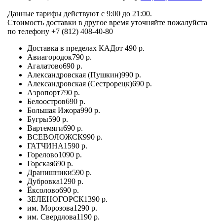
Данные тарифы действуют с 9:00 до 21:00.
Стоимость доставки в другое время уточняйте пожалуйста
по телефону +7 (812) 408-40-80
Доставка в пределах КАД
от 490 р.
Авиагородок
790 р.
Агалатово
690 р.
Александровская (Пушкин)
990 р.
Александровская (Сестрорецк)
690 р.
Аэропорт
790 р.
Белоостров
690 р.
Большая Ижора
990 р.
Бугры
590 р.
Вартемяги
690 р.
ВСЕВОЛОЖСК
990 р.
ГАТЧИНА
1590 р.
Горелово
1090 р.
Горская
690 р.
Дранишники
590 р.
Дубровка
1290 р.
Ёксолово
690 р.
ЗЕЛЕНОГОРСК
1390 р.
им. Морозова
1290 р.
им. Свердлова
1190 р.