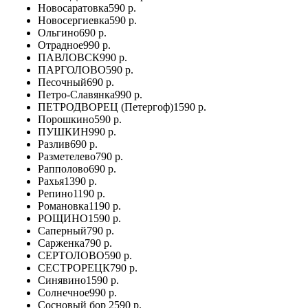
Новосаратовка
590 р.
Новосергиевка
590 р.
Ольгино
690 р.
Отрадное
990 р.
ПАВЛОВСК
990 р.
ПАРГОЛОВО
590 р.
Песочный
690 р.
Петро-Славянка
990 р.
ПЕТРОДВОРЕЦ (Петергоф)
1590 р.
Порошкино
590 р.
ПУШКИН
990 р.
Разлив
690 р.
Разметелево
790 р.
Рапполово
690 р.
Рахья
1390 р.
Репино
1190 р.
Романовка
1190 р.
РОЩИНО
1590 р.
Саперный
790 р.
Сарженка
790 р.
СЕРТОЛОВО
590 р.
СЕСТРОРЕЦК
790 р.
Синявино
1590 р.
Солнечное
990 р.
Сосновый бор
2590 р.