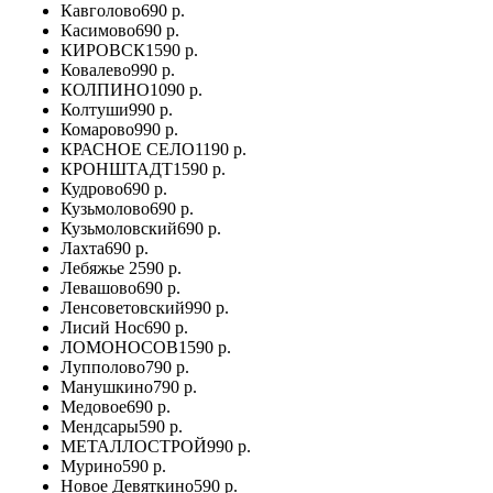
Кавголово
690 р.
Касимово
690 р.
КИРОВСК
1590 р.
Ковалево
990 р.
КОЛПИНО
1090 р.
Колтуши
990 р.
Комарово
990 р.
КРАСНОЕ СЕЛО
1190 р.
КРОНШТАДТ
1590 р.
Кудрово
690 р.
Кузьмолово
690 р.
Кузьмоловский
690 р.
Лахта
690 р.
Лебяжье
2590 р.
Левашово
690 р.
Ленсоветовский
990 р.
Лисий Нос
690 р.
ЛОМОНОСОВ
1590 р.
Лупполово
790 р.
Манушкино
790 р.
Медовое
690 р.
Мендсары
590 р.
МЕТАЛЛОСТРОЙ
990 р.
Мурино
590 р.
Новое Девяткино
590 р.