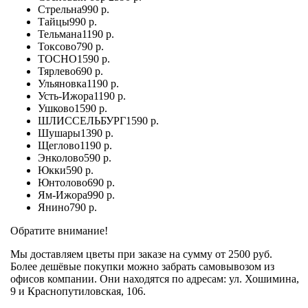
Стрельна
990 р.
Тайцы
990 р.
Тельмана
1190 р.
Токсово
790 р.
ТОСНО
1590 р.
Тярлево
690 р.
Ульяновка
1190 р.
Усть-Ижора
1190 р.
Ушково
1590 р.
ШЛИССЕЛЬБУРГ
1590 р.
Шушары
1390 р.
Щеглово
1190 р.
Энколово
590 р.
Юкки
590 р.
Юнтолово
690 р.
Ям-Ижора
990 р.
Янино
790 р.
Обратите внимание!
Мы доставляем цветы при заказе на сумму от 2500 руб.
Более дешёвые покупки можно забрать самовывозом из
офисов компании. Они находятся по адресам: ул. Хошимина,
9 и Краснопутиловская, 106.