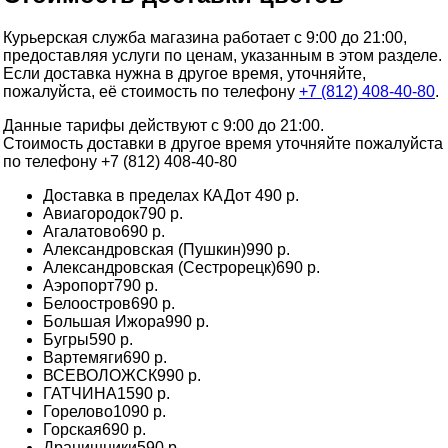
Курьерская служба магазина работает с 9:00 до 21:00,
предоставляя услуги по ценам, указанным в этом разделе.
Если доставка нужна в другое время, уточняйте,
пожалуйста, её стоимость по телефону
+7 (812) 408-40-80
.
Данные тарифы действуют с 9:00 до 21:00.
Стоимость доставки в другое время уточняйте пожалуйста
по телефону +7 (812) 408-40-80
Доставка в пределах КАД
от 490 р.
Авиагородок
790 р.
Агалатово
690 р.
Александровская (Пушкин)
990 р.
Александровская (Сестрорецк)
690 р.
Аэропорт
790 р.
Белоостров
690 р.
Большая Ижора
990 р.
Бугры
590 р.
Вартемяги
690 р.
ВСЕВОЛОЖСК
990 р.
ГАТЧИНА
1590 р.
Горелово
1090 р.
Горская
690 р.
Дранишники
590 р.