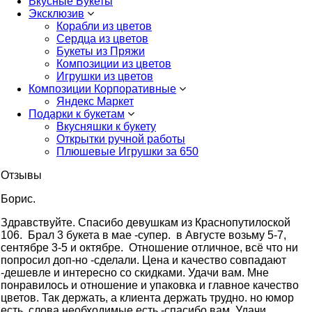
Вкусные Букеты
Эксклюзив
Корабли из цветов
Сердца из цветов
Букеты из Пряжи
Композиции из цветов
Игрушки из цветов
Композиции Корпоративные
Яндекс Маркет
Подарки к букетам
Вкусняшки к букету
Открытки ручной работы
Плюшевые Игрушки за 650
Отзывы
Борис.
Здравствуйте. Cпасибо девушкам из Краснопутилоской
106. Брал 3 букета в мае -супер. в Августе возьму 5-7,
сентябре 3-5 и октябре. Отношение отличное, всё что ни
попросил доп-но -сделали. Цена и качество совпадают
-дешевле и интересно со скидками. Удачи вам. Мне
понравилось и отношение и упаковка и главное качество
цветов. Так держать, а клиента держать трудно. но юмор
есть, слова необходимые есть -спасибо вам. Удачи.