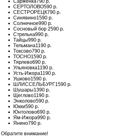
Сарженка
790 р.
СЕРТОЛОВО
590 р.
СЕСТРОРЕЦК
790 р.
Синявино
1590 р.
Солнечное
990 р.
Сосновый бор
2590 р.
Стрельна
990 р.
Тайцы
990 р.
Тельмана
1190 р.
Токсово
790 р.
ТОСНО
1590 р.
Тярлево
690 р.
Ульяновка
1190 р.
Усть-Ижора
1190 р.
Ушково
1590 р.
ШЛИССЕЛЬБУРГ
1590 р.
Шушары
1390 р.
Щеглово
1190 р.
Энколово
590 р.
Юкки
590 р.
Юнтолово
690 р.
Ям-Ижора
990 р.
Янино
790 р.
Обратите внимание!