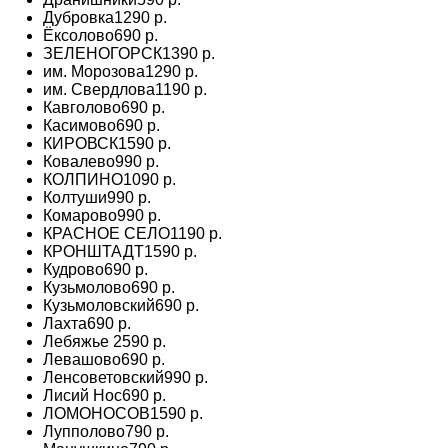
Дубровка
1290 р.
Ёксолово
690 р.
ЗЕЛЕНОГОРСК
1390 р.
им. Морозова
1290 р.
им. Свердлова
1190 р.
Кавголово
690 р.
Касимово
690 р.
КИРОВСК
1590 р.
Ковалево
990 р.
КОЛПИНО
1090 р.
Колтуши
990 р.
Комарово
990 р.
КРАСНОЕ СЕЛО
1190 р.
КРОНШТАДТ
1590 р.
Кудрово
690 р.
Кузьмолово
690 р.
Кузьмоловский
690 р.
Лахта
690 р.
Лебяжье
2590 р.
Левашово
690 р.
Ленсоветовский
990 р.
Лисий Нос
690 р.
ЛОМОНОСОВ
1590 р.
Лупполово
790 р.