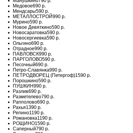
Манушкино
790 р.
Медовое
690 р.
Мендсары
590 р.
МЕТАЛЛОСТРОЙ
990 р.
Мурино
590 р.
Новое Девяткино
590 р.
Новосаратовка
590 р.
Новосергиевка
590 р.
Ольгино
690 р.
Отрадное
990 р.
ПАВЛОВСК
990 р.
ПАРГОЛОВО
590 р.
Песочный
690 р.
Петро-Славянка
990 р.
ПЕТРОДВОРЕЦ (Петергоф)
1590 р.
Порошкино
590 р.
ПУШКИН
990 р.
Разлив
690 р.
Разметелево
790 р.
Рапполово
690 р.
Рахья
1390 р.
Репино
1190 р.
Романовка
1190 р.
РОЩИНО
1590 р.
Саперный
790 р.