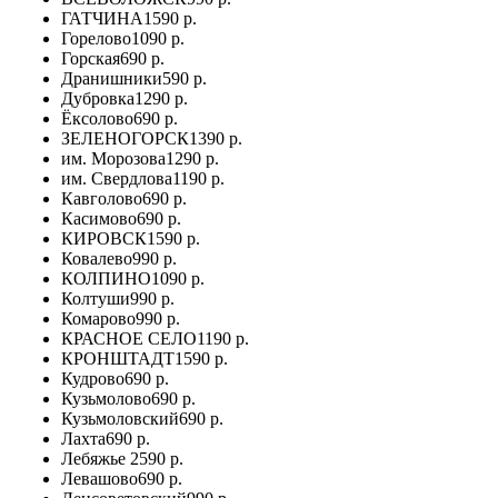
ГАТЧИНА
1590 р.
Горелово
1090 р.
Горская
690 р.
Дранишники
590 р.
Дубровка
1290 р.
Ёксолово
690 р.
ЗЕЛЕНОГОРСК
1390 р.
им. Морозова
1290 р.
им. Свердлова
1190 р.
Кавголово
690 р.
Касимово
690 р.
КИРОВСК
1590 р.
Ковалево
990 р.
КОЛПИНО
1090 р.
Колтуши
990 р.
Комарово
990 р.
КРАСНОЕ СЕЛО
1190 р.
КРОНШТАДТ
1590 р.
Кудрово
690 р.
Кузьмолово
690 р.
Кузьмоловский
690 р.
Лахта
690 р.
Лебяжье
2590 р.
Левашово
690 р.