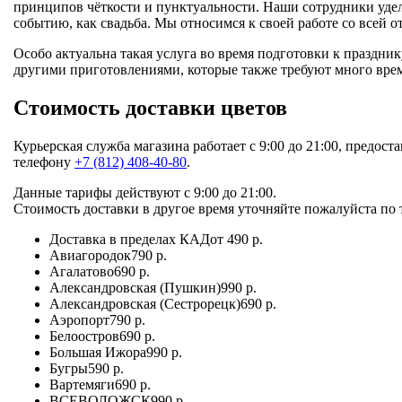
принципов чёткости и пунктуальности. Наши сотрудники уделя
событию, как свадьба. Мы относимся к своей работе со всей 
Особо актуальна такая услуга во время подготовки к праздни
другими приготовлениями, которые также требуют много врем
Стоимость доставки цветов
Курьерская служба магазина работает с 9:00 до 21:00, предост
телефону
+7 (812) 408-40-80
.
Данные тарифы действуют с 9:00 до 21:00.
Стоимость доставки в другое время уточняйте пожалуйста по т
Доставка в пределах КАД
от 490 р.
Авиагородок
790 р.
Агалатово
690 р.
Александровская (Пушкин)
990 р.
Александровская (Сестрорецк)
690 р.
Аэропорт
790 р.
Белоостров
690 р.
Большая Ижора
990 р.
Бугры
590 р.
Вартемяги
690 р.
ВСЕВОЛОЖСК
990 р.