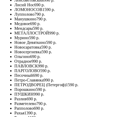
Ленсоветовский
990 р.
Лисий Нос
690 р.
ЛОМОНОСОВ
1590 р.
Лупполово
790 р.
Манушкино
790 р.
Медовое
690 р.
Мендсары
590 р.
МЕТАЛЛОСТРОЙ
990 р.
Мурино
590 р.
Новое Девяткино
590 р.
Новосаратовка
590 р.
Новосергиевка
590 р.
Ольгино
690 р.
Отрадное
990 р.
ПАВЛОВСК
990 р.
ПАРГОЛОВО
590 р.
Песочный
690 р.
Петро-Славянка
990 р.
ПЕТРОДВОРЕЦ (Петергоф)
1590 р.
Порошкино
590 р.
ПУШКИН
990 р.
Разлив
690 р.
Разметелево
790 р.
Рапполово
690 р.
Рахья
1390 р.