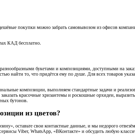
 дешёвые покупки можно забрать самовывозом из офисов компани
лах КАД бесплатно.
разнообразными букетами и композициями, доступными на заказ
тью найти то, что придётся ему по душе. Для всех товаров указа
нальные композиции, выполняем стандартные задачи и реализо
те заказать красочные хризантемы и роскошные орхидеи, вырази
тных бутонов.
позиции из цветов?
рзину», оставьте свои контактные данные, и мы недорого отвезё
», сервисы Viber, WhatsApp, «ВКонтакте» и обсудить любую клас