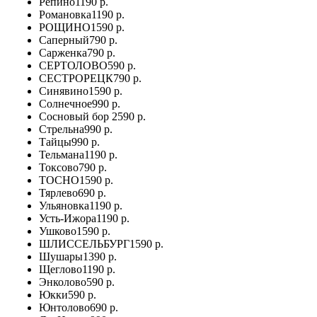
Репино
1190 р.
Романовка
1190 р.
РОЩИНО
1590 р.
Саперный
790 р.
Сарженка
790 р.
СЕРТОЛОВО
590 р.
СЕСТРОРЕЦК
790 р.
Синявино
1590 р.
Солнечное
990 р.
Сосновый бор
2590 р.
Стрельна
990 р.
Тайцы
990 р.
Тельмана
1190 р.
Токсово
790 р.
ТОСНО
1590 р.
Тярлево
690 р.
Ульяновка
1190 р.
Усть-Ижора
1190 р.
Ушково
1590 р.
ШЛИССЕЛЬБУРГ
1590 р.
Шушары
1390 р.
Щеглово
1190 р.
Энколово
590 р.
Юкки
590 р.
Юнтолово
690 р.