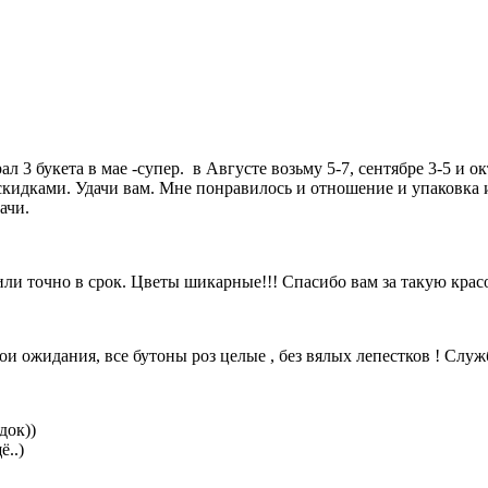
 3 букета в мае -супер. в Августе возьму 5-7, сентябре 3-5 и 
скидками. Удачи вам. Мне понравилось и отношение и упаковка и
ачи.
ли точно в срок. Цветы шикарные!!! Спасибо вам за такую красо
и ожидания, все бутоны роз целые , без вялых лепестков ! Служба
док))
ё..)