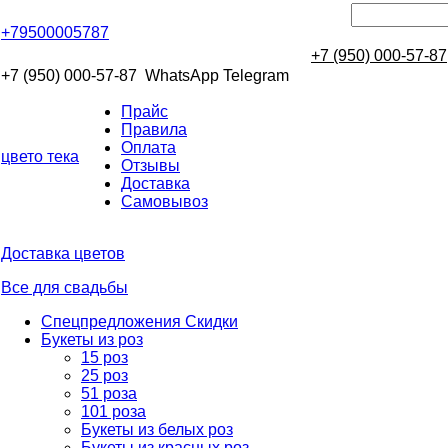
+79500005787
+7 (950) 000-57-87
+7 (950) 000-57-87
WhatsApp Telegram
Прайс
Правила
Оплата
цвето
тека
Отзывы
Доставка
Самовывоз
Доставка цветов
Все для свадьбы
Спецпредложения Скидки
Букеты из роз
15 роз
25 роз
51 роза
101 роза
Букеты из белых роз
Букеты из красных роз